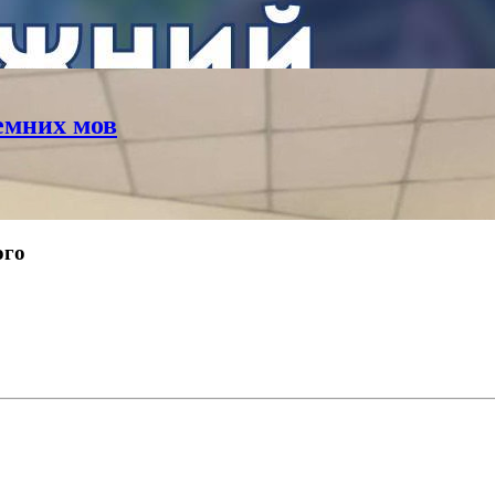
емних мов
ого