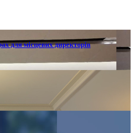
ах для місцевих директорів