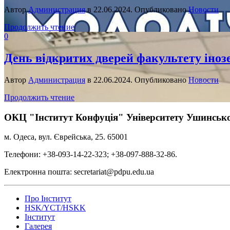
Автор
Администрация
в
22.06.2024
. Опубликовано
Новости
Продолжить чтение
0
День відкритих дверей факультету іноз
Автор
Администрация
в
22.06.2024
. Опубликовано
Новости
Продолжить чтение
ОКЦ "Інститут Конфуція" Університету Ушинськ
м. Одеса, вул. Єврейська, 25. 65001
Телефони: +38-093-14-22-323; +38-097-888-32-86.
Електронна пошта: secretariat@pdpu.edu.ua
Про Інститут
HSK/YCT/HSKK
Інститут
Галерея