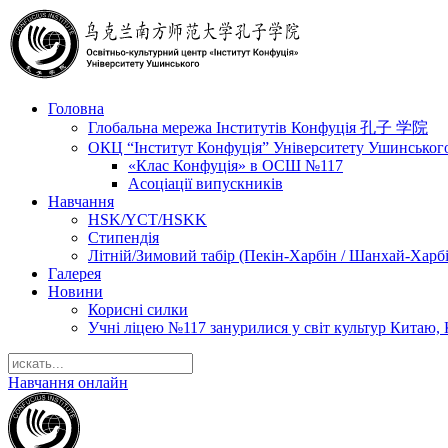
Головна
Глобальна мережа Інститутів Конфуція 孔子 学院
ОКЦ “Інститут Конфуція” Університету Ушинськог
«Клас Конфуція» в ОСШ №117
Асоціації випускників
Навчання
HSK/YCT/HSKK
Стипендія
Літній/Зимовий табір (Пекін-Харбін / Шанхай-Харб
Галерея
Новини
Корисні силки
Учні ліцею №117 занурилися у світ культур Китаю, 
Навчання онлайн