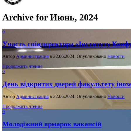
Archive for Июнь, 2024
0
Участь співдиректора «Інституту Конфу
Автор
Администрация
в
22.06.2024
. Опубликовано
Новости
Продолжить чтение
0
День відкритих дверей факультету іноз
Автор
Администрация
в
22.06.2024
. Опубликовано
Новости
Продолжить чтение
0
Молодіжний ярмарок вакансій