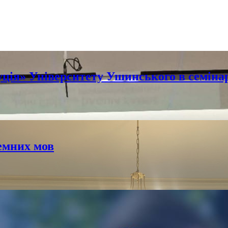
ція» Університету Ушинського в семінар
емних мов