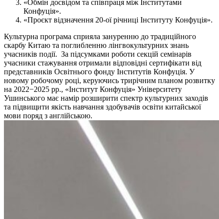
«Обмін досвідом та співпраця між Інститутами
Конфуція».
«Проєкт відзначення 20-ої річниці Інституту Конфуція».
Культурна програма сприяла зануренню до традиційного
скарбу Китаю та поглибленню лінгвокультурних знань
учасників події.
За підсумками роботи секцій семінарів
учасники стажування отримали відповідні сертифікати від
представників Освітнього фонду Інститутів Конфуція.
У
новому робочому році, керуючись трирічним планом розвитку
на 2022−2025 рр., «Інститут Конфуція» Університету
Ушинського має намір розширити спектр культурних заходів
та підвищити якість навчання здобувачів освіти китайської
мови поряд з англійською.