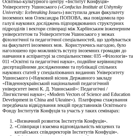
Освітньо-культурного центру «Інститут Конфуція»
Університету Ушинського
(«Confucius Institute at Ushynsky
University: Icebreaking Issues»
) виступила декан факультету
іноземних мов Олександра ПОПОВА, яка повідомила про
галузі наукових досліджень підпорядкованих структурних
підрозділів і вектори співпраці між Харбінським інженерним
університетом та Університетом Ушинського у межах
філологічної та педагогічної спеціальностей, що здобувається
на факультеті іноземних мов.
Користуючись нагодою, було
наголошено про можливість вступу іноземних громадян до
навчання в аспірантурі за спеціальностями: 035 «Філологія» та
011 «Освітні та педагогічні науки», подвійне керівництво
дисертаційними дослідженнями та публікації спільних
наукових статей у спеціалізованих виданнях Університету
Ушинського («Науковий вісник Державного закладу
«Південноукраїнський національний педагогічний
університет імені К. Д. Ушинський»: Педагогічні /
Лінгвістичні науки»; «Modern Vectors of Science and Education
Development in China and Ukraine»).
Платформа стажування
передбачала відвідування лекцій представників Освітнього
Фонду Інститутів Конфуція та участь у таких семінарах:
«Визначний розвиток Інститутів Конфуція».
«Співпраця і взаємна відповідальність місцевих та
китайських співдиректорів Інститутів Конфуція».