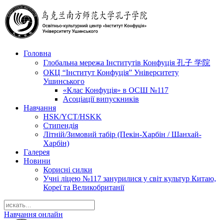
Головна
Глобальна мережа Інститутів Конфуція 孔子 学院
ОКЦ “Інститут Конфуція” Університету
Ушинського
«Клас Конфуція» в ОСШ №117
Асоціації випускників
Навчання
HSK/YCT/HSKK
Стипендія
Літній/Зимовий табір (Пекін-Харбін / Шанхай-
Харбін)
Галерея
Новини
Корисні силки
Учні ліцею №117 занурилися у світ культур Китаю,
Кореї та Великобританії
Навчання онлайн