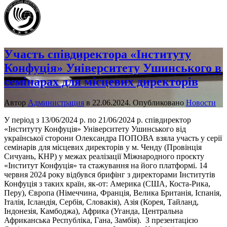
Участь співдиректора «Інституту
Конфуція» Університету Ушинського в
семінарах для місцевих директорів
Автор
Администрация
в
22.06.2024
. Опубликовано
Новости
У період з 13/06/2024 р. по 21/06/2024 р. співдиректор
«Інституту Конфуція» Університету Ушинського від
української сторони Олександра ПОПОВА взяла участь у серії
семінарів для місцевих директорів у м. Ченду (Провінція
Сичуань, КНР) у межах реалізації Міжнародного проєкту
«Інститут Конфуція» та стажування на його платформі.
14
червня 2024 року відбувся брифінг з директорами Інститутів
Конфуція з таких країн, як-от: Америка (США, Коста-Рика,
Перу), Європа (Німеччина, Франція, Велика Британія, Іспанія,
Італія, Ісландія, Сербія, Словакія), Азія (Корея, Тайланд,
Індонезія, Камбоджа), Африка (Уганда, Центральна
Африканська Республіка, Гана, Замбія).
З презентацією