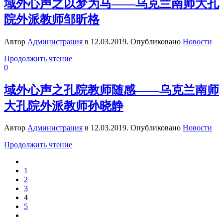
域外心声之以梦为马——乌克兰南师大孔
院外派教师邹昕格
Автор
Администрация
в
12.03.2019
. Опубликовано
Новости
Продолжить чтение
0
域外心声之孔院教师随感——乌克兰南师
大孔院外派教师孙晓静
Автор
Администрация
в
12.03.2019
. Опубликовано
Новости
Продолжить чтение
1
2
3
4
5