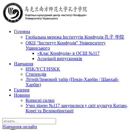
Головна
Глобальна мережа Інститутів Конфуція 孔子 学院
ОКЦ “Інститут Конфуція” Університету
Ушинського
«Клас Конфуція» в ОСШ №117
Асоціації випускників
Навчання
HSK/YCT/HSKK
Стипендія
Літній/Зимовий табір (Пекін-Харбін / Шанхай-
Харбін)
Галерея
Новини
Корисні силки
Учні ліцею №117 занурилися у світ культур Китаю,
Кореї та Великобританії
Навчання онлайн