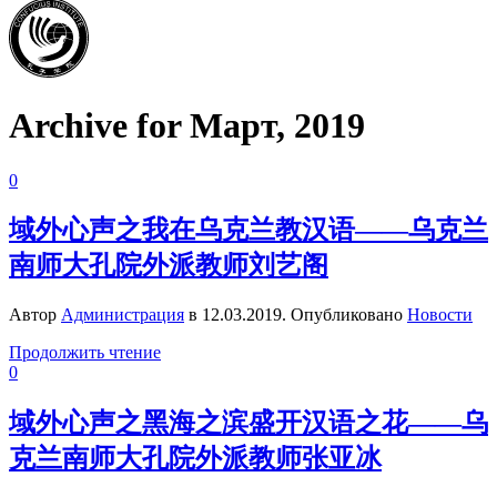
Archive for Март, 2019
0
域外心声之我在乌克兰教汉语——乌克兰
南师大孔院外派教师刘艺阁
Автор
Администрация
в
12.03.2019
. Опубликовано
Новости
Продолжить чтение
0
域外心声之黑海之滨盛开汉语之花——乌
克兰南师大孔院外派教师张亚冰