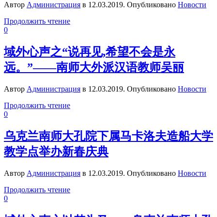
Автор
Администрация
в
12.03.2019
. Опубликовано
Новости
Продолжить чтение
0
域外心声之“说再见,希望不会是永
远。”——南师大外派汉语教师吴丽
Автор
Администрация
в
12.03.2019
. Опубликовано
Новости
Продолжить чтение
0
乌克兰南师大孔院下属马卡洛夫造船大学
教学点举办新春庆典
Автор
Администрация
в
12.03.2019
. Опубликовано
Новости
Продолжить чтение
0