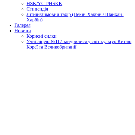
HSK/YCT/HSKK
Стипендія
Літній/Зимовий табір (Пекін-Харбін / Шанхай-
Харбін)
Галерея
Новини
Корисні силки
Учні ліцею №117 занурилися у світ культур Китаю,
Кореї та Великобританії