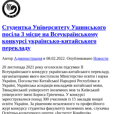
Студентка Університету Ушинського
посіла 3 місце на Всеукраїнському
конкурсі українсько-китайського
перекладу
Автор
Администрация
в
08.02.2022
. Опубликовано
Новости
20 листопада 2021 року оголосили підсумки ІІ
Всеукраїнського конкурсу українсько-китайського перекладу,
організаторами якого виступили Міністерство освіти і науки
України, Посольство Китайської Народної Республіки в
Україні, Українська асоціація викладачів китайської мови,
Тяньцзінський університет іноземних мов та Київський
університет імені Бориса Грінченка. У конкурсі
зареєструвалися понад 300 учасників із 15 закладів вищої
освіти України. За рішенням незалежного та професійного
журі конкурсу студентка факультету іноземних мов, слухачка
Освітньо-культурного центру «Інститут Конфуція»