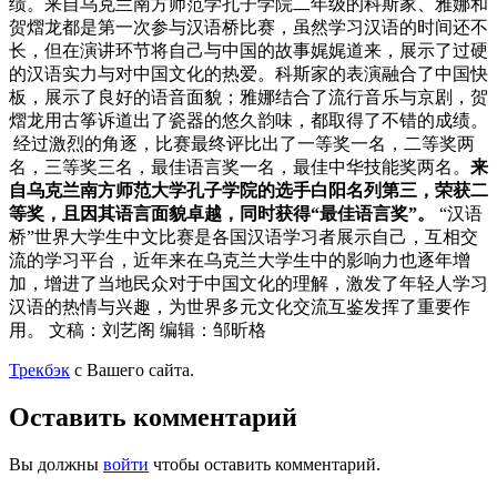
绩。来自乌克兰南方师范学孔子学院二年级的科斯家、雅娜和
贺熠龙都是第一次参与汉语桥比赛，虽然学习汉语的时间还不
长，但在演讲环节将自己与中国的故事娓娓道来，展示了过硬
的汉语实力与对中国文化的热爱。科斯家的表演融合了中国快
板，展示了良好的语音面貌；雅娜结合了流行音乐与京剧，贺
熠龙用古筝诉道出了瓷器的悠久韵味，都取得了不错的成绩。
经过激烈的角逐，比赛最终评比出了一等奖一名，二等奖两
名，三等奖三名，最佳语言奖一名，最佳中华技能奖两名。
来
自乌克兰南方师范大学孔子学院的选手白阳名列第三，荣获二
等奖，且因其语言面貌卓越，同时获得“最佳语言奖”。
“汉语
桥”世界大学生中文比赛是各国汉语学习者展示自己，互相交
流的学习平台，近年来在乌克兰大学生中的影响力也逐年增
加，增进了当地民众对于中国文化的理解，激发了年轻人学习
汉语的热情与兴趣，为世界多元文化交流互鉴发挥了重要作
用。 文稿：刘艺阁 编辑：邹昕格
Трекбэк
с Вашего сайта.
Оставить комментарий
Вы должны
войти
чтобы оставить комментарий.