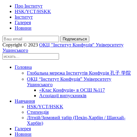
Про Інститут
HSK/YCT/HSKK
Інститут
Галерея
Новини
Подписаться
Copyright © 2023
ОКЦ "Інститут Конфуція" Університету
Ушинського
Головна
Глобальна мережа Інститутів Конфуція 孔子 学院
ОКЦ “Інститут Конфуція” Університету
Ушинського
«Клас Конфуція» в ОСШ №117
Асоціації випускників
Навчання
HSK/YCT/HSKK
Стипендія
Літній/Зимовий табір (Пекін-Харбін / Шанхай-
Харбін)
Галерея
Новини