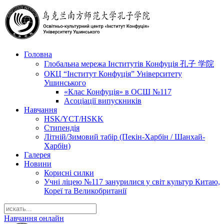
Головна
Глобальна мережа Інститутів Конфуція 孔子 学院
ОКЦ “Інститут Конфуція” Університету
Ушинського
«Клас Конфуція» в ОСШ №117
Асоціації випускників
Навчання
HSK/YCT/HSKK
Стипендія
Літній/Зимовий табір (Пекін-Харбін / Шанхай-
Харбін)
Галерея
Новини
Корисні силки
Учні ліцею №117 занурилися у світ культур Китаю,
Кореї та Великобританії
Навчання онлайн