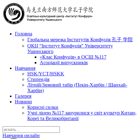
Головна
Глобальна мережа Інститутів Конфуція 孔子 学院
ОКЦ “Інститут Конфуція” Університету
Ушинського
«Клас Конфуція» в ОСШ №117
Асоціації випускників
Навчання
HSK/YCT/HSKK
Стипендія
Літній/Зимовий табір (Пекін-Харбін / Шанхай-
Харбін)
Галерея
Новини
Корисні силки
Учні ліцею №117 занурилися у світ культур Китаю,
Кореї та Великобританії
Навчання онлайн