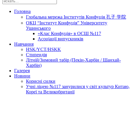
Головна
Глобальна мережа Інститутів Конфуція 孔子 学院
ОКЦ “Інститут Конфуція” Університету
Ушинського
«Клас Конфуція» в ОСШ №117
Асоціації випускників
Навчання
HSK/YCT/HSKK
Стипендія
Літній/Зимовий табір (Пекін-Харбін / Шанхай-
Харбін)
Галерея
Новини
Корисні силки
Учні ліцею №117 занурилися у світ культур Китаю,
Кореї та Великобританії