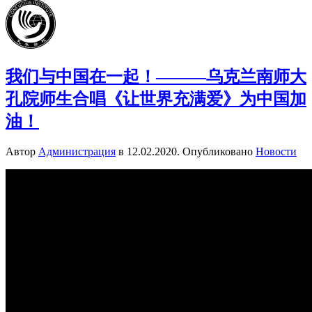
我们与中国在一起！———乌克兰南师大
孔院师生合唱《让世界充满爱》为中国加
油！
Автор
Администрация
в
12.02.2020
. Опубликовано
Новости