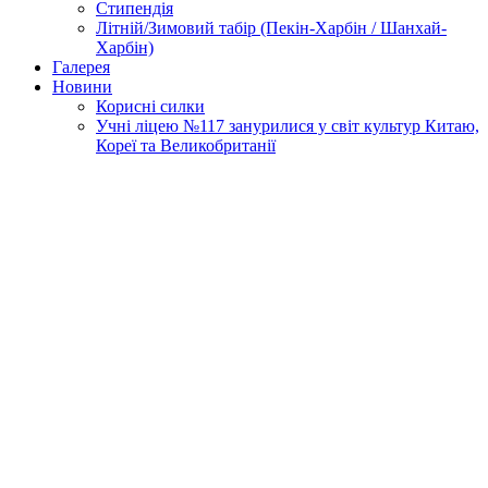
Стипендія
Літній/Зимовий табір (Пекін-Харбін / Шанхай-
Харбін)
Галерея
Новини
Корисні силки
Учні ліцею №117 занурилися у світ культур Китаю,
Кореї та Великобританії