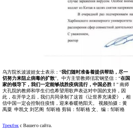
乌方院长波波娃女士表示：“
我们随时准备着提供帮助，尽一
切努力来阻止病毒的扩散
”。中方主管教师佀宏钢坚信：“
在国
家的领导下，我们一定能够战胜疫病流行，中国必胜！
” 南师
大孔院的教师和学生们也希望用歌声表达对中国的支持，因
此，在开学之后，我们共同录制了这首《让世界充满爱》，相
信中国一定会控制住疫情，迎来春暖艳阳天。 视频拍摄：黄
禹粟 申凯文 刘艺阁 邹昕格 剪辑：邹昕格 文、编：邹昕格
Трекбэк
с Вашего сайта.