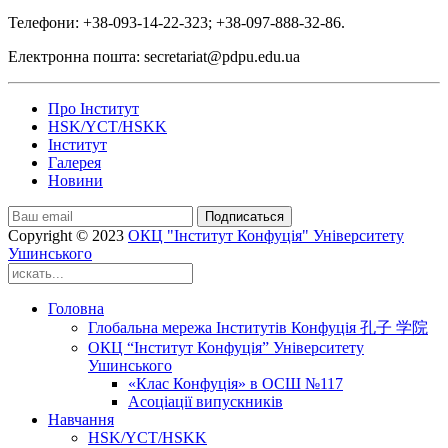
Телефони: +38-093-14-22-323; +38-097-888-32-86.
Електронна пошта: secretariat@pdpu.edu.ua
Про Інститут
HSK/YCT/HSKK
Інститут
Галерея
Новини
Подписаться
Copyright © 2023
ОКЦ "Інститут Конфуція" Університету
Ушинського
Головна
Глобальна мережа Інститутів Конфуція 孔子 学院
ОКЦ “Інститут Конфуція” Університету
Ушинського
«Клас Конфуція» в ОСШ №117
Асоціації випускників
Навчання
HSK/YCT/HSKK