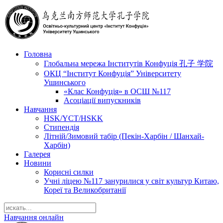
Головна
Глобальна мережа Інститутів Конфуція 孔子 学院
ОКЦ “Інститут Конфуція” Університету
Ушинського
«Клас Конфуція» в ОСШ №117
Асоціації випускників
Навчання
HSK/YCT/HSKK
Стипендія
Літній/Зимовий табір (Пекін-Харбін / Шанхай-
Харбін)
Галерея
Новини
Корисні силки
Учні ліцею №117 занурилися у світ культур Китаю,
Кореї та Великобританії
Навчання онлайн