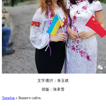
文字/图片：朱玉祺
排版：张承雪
Трекбэк
с Вашего сайта.