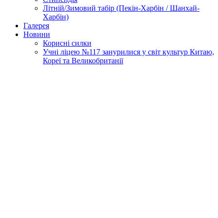
Літній/Зимовий табір (Пекін-Харбін / Шанхай-
Харбін)
Галерея
Новини
Корисні силки
Учні ліцею №117 занурилися у світ культур Китаю,
Кореї та Великобританії