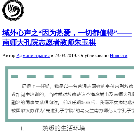
域外心声之“因为热爱，一切都值得”——
南师大孔院志愿者教师朱玉祺
Автор
Администрация
в
23.03.2019
. Опубликовано
Новости