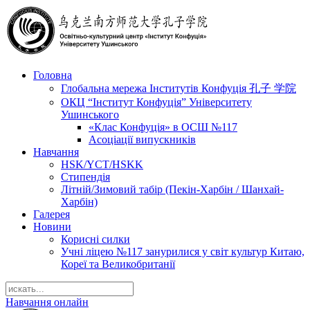
Головна
Глобальна мережа Інститутів Конфуція 孔子 学院
ОКЦ “Інститут Конфуція” Університету
Ушинського
«Клас Конфуція» в ОСШ №117
Асоціації випускників
Навчання
HSK/YCT/HSKK
Стипендія
Літній/Зимовий табір (Пекін-Харбін / Шанхай-
Харбін)
Галерея
Новини
Корисні силки
Учні ліцею №117 занурилися у світ культур Китаю,
Кореї та Великобританії
Навчання онлайн