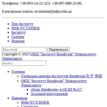
Телефони: +38-093-14-22-323; +38-097-888-32-86.
Електронна пошта: secretariat@pdpu.edu.ua
Про Інститут
HSK/YCT/HSKK
Інститут
Галерея
Новини
Подписаться
Copyright © 2023
ОКЦ "Інститут Конфуція" Університету
Ушинського
Головна
Глобальна мережа Інститутів Конфуція 孔子 学院
ОКЦ “Інститут Конфуція” Університету
Ушинського
«Клас Конфуція» в ОСШ №117
Асоціації випускників
Навчання
HSK/YCT/HSKK
Стипендія